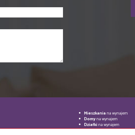
Mieszkania
na wynajem
Domy
na wynajem
Działki
na wynajem
Lokale
na wynajem