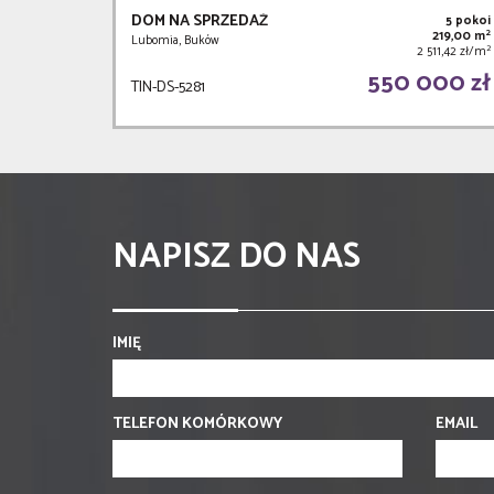
DOM NA SPRZEDAŻ
5 pokoi
2
219,00 m
Lubomia, Buków
2
2 511,42 zł/m
550 000 zł
TIN-DS-5281
NAPISZ DO NAS
IMIĘ
TELEFON KOMÓRKOWY
EMAIL