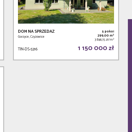
DOM NA SPRZEDAŻ
5 pokoi
2
299,00 m
Gorzyce, Czyżowice
2
3 846,15 zł/m
1 150 000 zł
TIN-DS-5316