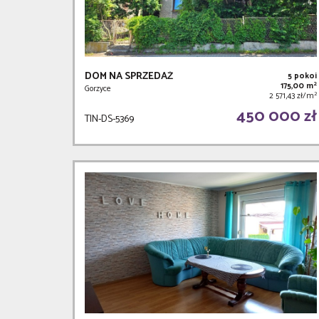
DOM NA SPRZEDAŻ
5 pokoi
2
175,00 m
Gorzyce
2
2 571,43 zł/m
450 000 zł
TIN-DS-5369