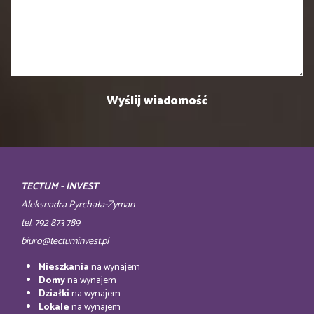
TECTUM - INVEST
Aleksnadra Pyrchała-Zyman
tel. 792 873 789
biuro@tectuminvest.pl
Mieszkania
na wynajem
Domy
na wynajem
Działki
na wynajem
Lokale
na wynajem