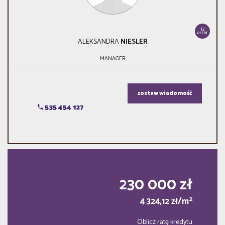
12
OFERT
ALEKSANDRA
NIESLER
MANAGER
zostaw wiadomość
535 454 127
230 000 zł
2
4 324,12 zł/m
Oblicz ratę kredytu